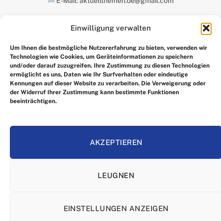
E-Mail: aktuellthemen.de@gmail.com
Einwilligung verwalten
UNSERE AUSWAHL
Um Ihnen die bestmögliche Nutzererfahrung zu bieten, verwenden wir
Technologien wie Cookies, um Geräteinformationen zu speichern
und/oder darauf zuzugreifen. Ihre Zustimmung zu diesen Technologien
ermöglicht es uns, Daten wie Ihr Surfverhalten oder eindeutige
Kennungen auf dieser Website zu verarbeiten. Die Verweigerung oder
der Widerruf Ihrer Zustimmung kann bestimmte Funktionen
beeinträchtigen.
Facebook
X
Instagram
Pinterest
(Twitter)
AKZEPTIEREN
HEIM
IMPRRESSUM
ÜBER UNS
KONTAKTIEREN SIE UNS
LEUGNEN
ALLGEMEINE GESCHÄFTSBEDINGUNGEN
HAFTUNGSAUSSCHLUSS
DATENSCHUTZERKLÄRUNG
EINSTELLUNGEN ANZEIGEN
© Copyright 2025, Alle Rechte vorbehalten