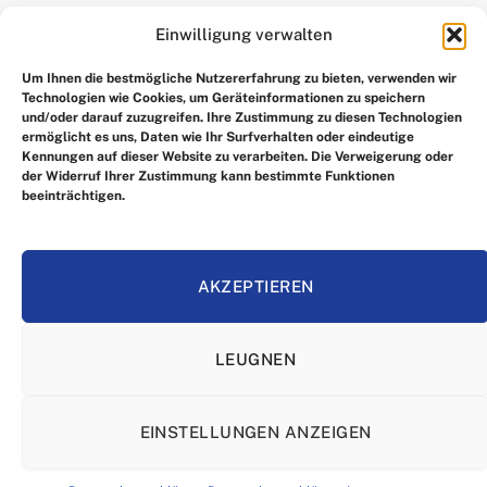
Einwilligung verwalten
UNSERE AUSWAHL
Um Ihnen die bestmögliche Nutzererfahrung zu bieten, verwenden wir
Technologien wie Cookies, um Geräteinformationen zu speichern
und/oder darauf zuzugreifen. Ihre Zustimmung zu diesen Technologien
ermöglicht es uns, Daten wie Ihr Surfverhalten oder eindeutige
Kennungen auf dieser Website zu verarbeiten. Die Verweigerung oder
der Widerruf Ihrer Zustimmung kann bestimmte Funktionen
beeinträchtigen.
Facebook
X
Instagram
Pinterest
(Twitter)
AKZEPTIEREN
HEIM
IMPRRESSUM
ÜBER UNS
KONTAKTIEREN SIE UNS
LEUGNEN
ALLGEMEINE GESCHÄFTSBEDINGUNGEN
HAFTUNGSAUSSCHLUSS
DATENSCHUTZERKLÄRUNG
EINSTELLUNGEN ANZEIGEN
© Copyright 2025, Alle Rechte vorbehalten