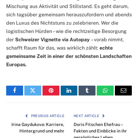
Mischung aus Aktivität und Stillstand. Es geht darum,
sich tagsüber gemeinsam herauszufordern und abends
den Luxus des Nichtstuns zu zelebrieren. Wer die
logistischen Hürden – wie die rechtzeitige Besorgung
der
Schweizer Vignette via Autopay
– vorab nimmt,
schafft Raum für das, was wirklich zählt:
echte
gemeinsame Zeit in einer der schönsten Landschaften
Europas.
Facebook
Twitter
Pinterest
LinkedIn
Tumblr
WhatsApp
Email
PREVIOUS ARTICLE
NEXT ARTICLE
Irina Gaydukova: Karriere,
Doris Fitschen Ehefrau –
Hintergrund und mehr
Fakten und Einblicke in ihr
persönliches Leben