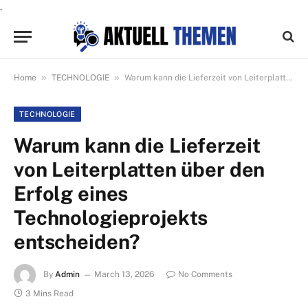
.
»
»
Home
TECHNOLOGIE
Warum kann die Lieferzeit von Leiterplatten über den Erfolg eines Technologieprojekts entscheiden?
TECHNOLOGIE
Warum kann die Lieferzeit
von Leiterplatten über den
Erfolg eines
Technologieprojekts
entscheiden?
By
Admin
March 13, 2026
No Comments
3 Mins Read