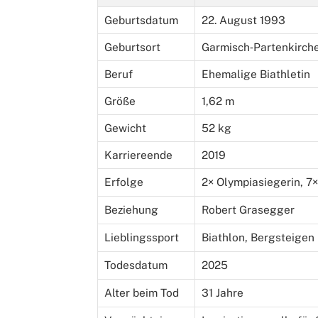
Geburtsdatum
22. August 1993
Geburtsort
Garmisch‑Partenkirch
Beruf
Ehemalige Biathletin
Größe
1,62 m
Gewicht
52 kg
Karriereende
2019
Erfolge
2× Olympiasiegerin, 7
Beziehung
Robert Grasegger
Lieblingssport
Biathlon, Bergsteigen
Todesdatum
2025
Alter beim Tod
31 Jahre