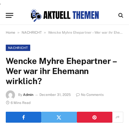
.
»
»
Home
NACHRICHT
Wencke Myhre Ehepartner – Wer war ihr Ehemann wirklich?
NACHRICHT
Wencke Myhre Ehepartner –
Wer war ihr Ehemann
wirklich?
By
Admin
December 31, 2025
No Comments
6 Mins Read