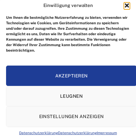
Einwilligung verwalten
UNSERE AUSWAHL
Um Ihnen die bestmögliche Nutzererfahrung zu bieten, verwenden wir
Technologien wie Cookies, um Geräteinformationen zu speichern
und/oder darauf zuzugreifen. Ihre Zustimmung zu diesen Technologien
ermöglicht es uns, Daten wie Ihr Surfverhalten oder eindeutige
Kennungen auf dieser Website zu verarbeiten. Die Verweigerung oder
der Widerruf Ihrer Zustimmung kann bestimmte Funktionen
beeinträchtigen.
Facebook
X
Instagram
Pinterest
(Twitter)
AKZEPTIEREN
HEIM
IMPRRESSUM
ÜBER UNS
KONTAKTIEREN SIE UNS
LEUGNEN
ALLGEMEINE GESCHÄFTSBEDINGUNGEN
HAFTUNGSAUSSCHLUSS
DATENSCHUTZERKLÄRUNG
EINSTELLUNGEN ANZEIGEN
© Copyright 2025, Alle Rechte vorbehalten
Datenschutzerklärung
Datenschutzerklärung
Imprressum